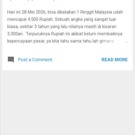
gejolak politik dan ekonomi global, kurs Rupiah sendiri
sebenarnya mencerminkan tingkat kepercayaan global
Hari ini 28 Mei 2026, bisa dikatakan 1 Ringgit Malaysia udah
terhadap Rupiah. Nilai Rupiah yang terus merosot
mencapai 4.500 Rupiah. Sebuah angka yang sangat luar
menunjukkan secara global banyak orang yang tidak melirik
biasa, sekitar 3 tahun yang lalu nilainya masih di kisaran
dan tidak punya keinginan untuk memiliki uang dalam bentuk
3.300an. Terpuruknya Rupiah ini akibat belum membaiknya
Rupiah. Ibaratnya begini, "Apa sih ...
kepercayaan pasar, ya kita tahu sama tahu lah gimana
akrobat pemerintah. Sebagai mahasiswa Indonesia yang
sedang belajar di Malaysia, ambruknya kurs ini sangat terasa.
READ MORE
Post a Comment
Saya harus berakrobat juga untuk menghemat pengeluaran.
Sedikit banyak saya terbantu oleh bapak-bapak Malaysia
yang setiap minggu malam hingga Kamis malam masak-
masak dan makan bersama di masjid selepas sholat Isya.
Terima kasih pakcik semua, jasa pakcik akan terus saya ingat
selalu. Ke depannya saya mulai harus mempertimbangkan
kerja sambilan. Tentu lebih baiknya kalau saya sudah selesai
mengerjakan disertasi. Mau ga mau saya nampaknya harus
ambil opsi yang penting selesai, masa bodoh dengan
perfeksionisme, udah masuk survival mode ini.