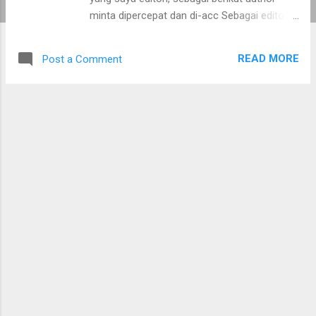
minta dipercepat dan di-acc Sebagai editor
saya berusaha memproses dalam waktu
yang wajar, soal waktu masih bisa
READ MORE
Post a Comment
diusahakan namun harap maklum terkadang
ada kendala di luar kuasa. Nah soal di-acc
itu, tergantung kualitas tulisan Anda ya. Kalau
kualitasnya oke ya di-acc, kalau nulisnya ga
niat ya lebih baik jangan berharap lebih. Hmm,
namun sebaiknya jangan kirim pesan seperti
itu ya. Usahakan kirim pesan yang formal
saja : perkenalan singkat dan uraikan isi dari
artikel secara ringkas.