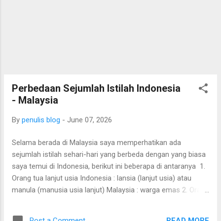
Perbedaan Sejumlah Istilah Indonesia
- Malaysia
By
penulis blog
-
June 07, 2026
Selama berada di Malaysia saya memperhatikan ada
sejumlah istilah sehari-hari yang berbeda dengan yang biasa
saya temui di Indonesia, berikut ini beberapa di antaranya 1.
Orang tua lanjut usia Indonesia : lansia (lanjut usia) atau
manula (manusia usia lanjut) Malaysia : warga emas 2. Orang
dengan keterbatasan fisik, intelektual, sensorik, atau mental
yang menyebabkan kesulitan dalam melakukan aktivitas
READ MORE
Post a Comment