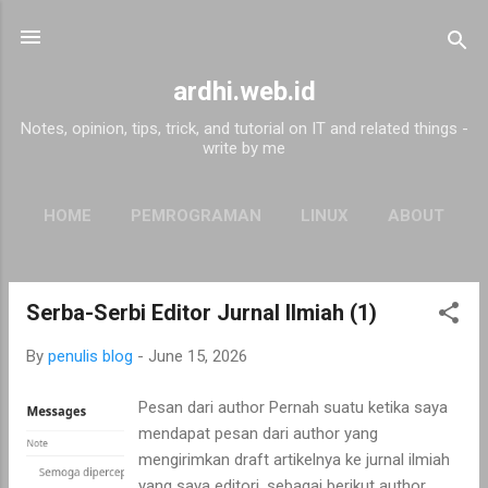
Skip to main content
ardhi.web.id
Notes, opinion, tips, trick, and tutorial on IT and related things -
write by me
HOME
PEMROGRAMAN
LINUX
ABOUT
Serba-Serbi Editor Jurnal Ilmiah (1)
P
o
By
penulis blog
-
June 15, 2026
s
t
Pesan dari author Pernah suatu ketika saya
s
mendapat pesan dari author yang
mengirimkan draft artikelnya ke jurnal ilmiah
yang saya editori, sebagai berikut author