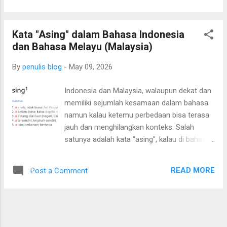
kalimat manapun dalam tulisannya. Apabila
Anda masih melakukan hal tersebut, segera
Kata "Asing" dalam Bahasa Indonesia
ubah kebiasaan Anda. Oke, agar lebih mudah
dan Bahasa Melayu (Malaysia)
dipahami, saya sertakan contoh pada
Gambar 1 Gambar 1. Contoh rujukan gambar
By
penulis blog
-
May 09, 2026
Seperti yang saya tunjukkan pada contoh di
atas, buat sebuah kalimat yang memuat
Indonesia dan Malaysia, walaupun dekat dan
Gambar beserta nomornya. Demikian pula
memiliki sejumlah kesamaan dalam bahasa
kalau Anda memasukkan Tabel, buat 1
namun kalau ketemu perbedaan bisa terasa
kalimat yang menyebutkan Tabel beserta
jauh dan menghilangkan konteks. Salah
nomornya. Semoga bermanfaat.
satunya adalah kata "asing", kalau di bahasa
Indonesia kita lazimnya menggunakan kata
asing untuk sesuatu hal yang berasal dari
READ MORE
Post a Comment
luar negeri. Apabila melihat KBBI ternyata ada
sejumlah makna lain dari asing di antaranya
adalah terpisah, tersendiri, atau terpencil.
makna kata asing menurut KBBI Nah kalau di
Malaysia, asing lebih lazim digunakan untuk