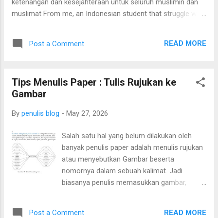
ketenangan dan kesejahteraan untuk seluruh muslimin dan
muslimat From me, an Indonesian student that struggle with
PhD life in Malaysia
READ MORE
Post a Comment
Tips Menulis Paper : Tulis Rujukan ke
Gambar
By
penulis blog
-
May 27, 2026
Salah satu hal yang belum dilakukan oleh
banyak penulis paper adalah menulis rujukan
atau menyebutkan Gambar beserta
nomornya dalam sebuah kalimat. Jadi
biasanya penulis memasukkan gambar,
kemudian memberi caption beserta nomor
gambarnya, setelah itu gambar tersebut tidak
READ MORE
Post a Comment
pernah disinggung atau disebut dalam