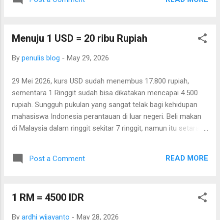
Indonesia : disabilitas atau difabel Malaysia : OKU (Orang
Kurang Upaya) 3. Penyejuk udara Indonesia : AC (air
conditioner) Malaysia : aircond atau penghawa dingin 4.
Menuju 1 USD = 20 ribu Rupiah
Toilet Indonesia : kamar kecil, toilet Malaysia : tandas 5.
Lecturer Indonesia : dosen Malaysia : pensyarah
By
penulis blog
-
May 29, 2026
29 Mei 2026, kurs USD sudah menembus 17.800 rupiah,
sementara 1 Ringgit sudah bisa dikatakan mencapai 4.500
rupiah. Sungguh pukulan yang sangat telak bagi kehidupan
mahasiswa Indonesia perantauan di luar negeri. Beli makan
di Malaysia dalam ringgit sekitar 7 ringgit, namun itu setara
dengan 31.500 rupiah, sedih rasanya. Sampai berapa ini nilai
kurs akan melemah? Mengamati kebijakan ekonomi dan
READ MORE
Post a Comment
politik yang saat ini berkembang menurut saya masih sangat
mungkin akan bisa tercapai 1 USD = 20.000 rupiah. Kalau dulu
hanya sekedar guyonan 1 Agustus 2026 kurs dollar akan
1 RM = 4500 IDR
mencapai 17.845 rupiah nah itu masih sangat mungkin akan
tercapai jauh lebih tinggi. Selain memang dipengaruhi oleh
By
ardhi wijayanto
-
May 28, 2026