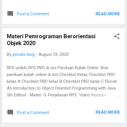
sinyal (1) slide kuliah 4. Antena dan perambatan sinyal (2)
slide kuliah 5. Teknik encoding sinyal (1) slide kuliah 6.
READ MORE
Post a Comment
Teknik encoding sinyal (2) slide kuliah 7. Spread spectrum
slide kuliah 8. UTS 9. Coding & error control slide kuliah
10. Komunikasi satelit slide kuliah 11. Jaringan seluler slide
Materi Pemrograman Berorientasi
kuliah 12. Perkembangan teknologi seluler dan review teori
Objek 2020
mobile IP & WAP slide kuliah 13. Teknologi WLAN dan
standar 802.11 (1) slide kuliah 14. Teknologi WLAN dan
By
penulis blog
-
August 29, 2020
standar 802.11 (2) slide kuliah...
RPS unduh RPS PBO di sini Panduan Kuliah Online lihat
panduan kuliah online di sini Checklist Kelas Checklist PBO
kelas A Checklist PBO kelas B Checklist PBO kelas C Ebook
An Introduction to Object Oriented Programming with Java
5th Edition Materi 0. Penjelasan RPS Video Youtube
penjelasan RPS 1. Konsep class dan object Konsep object-
oriented programming Java Packages Tools untuk kuliah
READ MORE
Post a Comment
PBO 2. ... 3. ... 4. ... 5. ... 6. ... 7. ... 8. UTS 9. ... 10. ... 11. ... 12. ...
13. ... 14. ... 15. ... 16. UAS