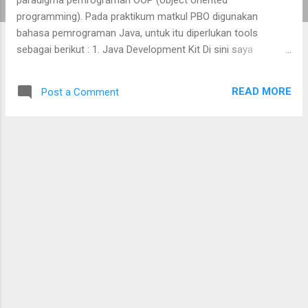
programming). Pada praktikum matkul PBO digunakan
bahasa pemrograman Java, untuk itu diperlukan tools
sebagai berikut : 1. Java Development Kit Di sini saya
menggunakan Oracle JDK 14 yang dapat diunduh di
https://www.oracle.com/java/technologies/javase-jdk14-
READ MORE
Post a Comment
downloads.html. JDK ini wajib diinstall untuk coding bahasa
Java, ukuran file installer JDK sekitar 180an MB. 2. Java IDE
IDE atau Integrated Development Environment digunakan
untuk menulis source code. IDE ini tidak wajib diinstall karena
bisa digantikan oleh text editor seperti Notepad++, vim, dll.
Namun IDE memiliki fitur yang lebih lengkap dibandingkan text
editor, salah satunya dukungan terhadap visual designer
untuk coding program yang menggunakan GUI. Terdapat
sejumlah IDE yang bisa digunakan untuk keperluan menulis
program Java di antaranya : Netbeans , IntelliJ Idea , VS
Code , dan Eclipse . Setiap IDE memiliki kelebihan...