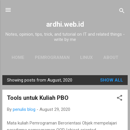
Skip to main content
ardhi.web.id
Notes, opinion, tips, trick, and tutorial on IT and related things -
write by me
HOME
PEMROGRAMAN
LINUX
ABOUT
Showing posts from August, 2020
SHOW ALL
P
o
Tools untuk Kuliah PBO
s
t
By
penulis blog
-
August 29, 2020
s
Mata kuliah Pemrograman Berorientasi Objek mempelajari
paradigma pemrograman OOP (object oriented