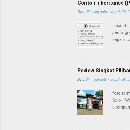
Contoh Inheritance (P
By
ardhi wijayanto
-
March 29, 
diupdate
pemrogra
seperti c
ada class
mewarisi
inherita
Karyawan 
Review Singkat Pilih
method y
By
ardhi wijayanto
-
March 03, 
dalam cl
pemrogra
foto ter
adalah t
Solo - W
membuat 
ditempuh
(lihat ba
meminima
dan je...
Terdapat
Sejumlah