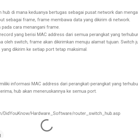
 hub di mana keduanya bertugas sebagai pusat network dan menga
but sebagai frame, frame membawa data yang dikirim di network.
 pada cara menangani frame.
ecord yang berisi MAC address dari semua perangkat yang terhubu
ma oleh switch, frame akan dikirimkan menuju alamat tujuan. Switch j
ang dikirim ke setiap port tetap maksimal.
miliki informasi MAC address dari perangkat-perangkat yang terhub
iterima, hub akan meneruskannya ke semua port.
m/DidYouKnow/Hardware_Software/router_switch_hub.asp
g