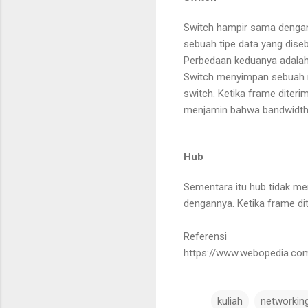
Switch hampir sama dengan
sebuah tipe data yang dise
Perbedaan keduanya adalah
Switch menyimpan sebuah r
switch. Ketika frame diteri
menjamin bahwa bandwidth y
Hub
Sementara itu hub tidak me
dengannya. Ketika frame d
Referensi
https://www.webopedia.co
kuliah
networkin