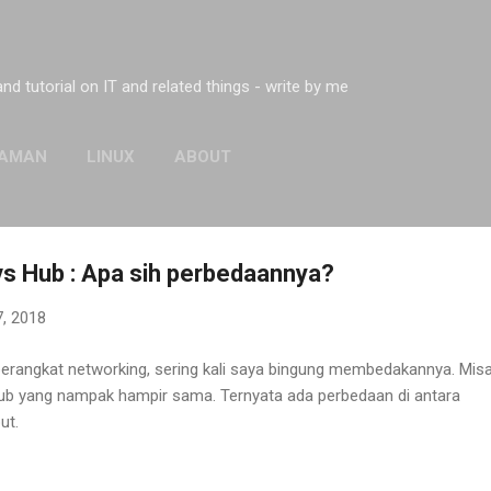
Skip to main content
 and tutorial on IT and related things - write by me
AMAN
LINUX
ABOUT
vs Hub : Apa sih perbedaannya?
7, 2018
erangkat networking, sering kali saya bingung membedakannya. Mis
 hub yang nampak hampir sama. Ternyata ada perbedaan di antara
ut.