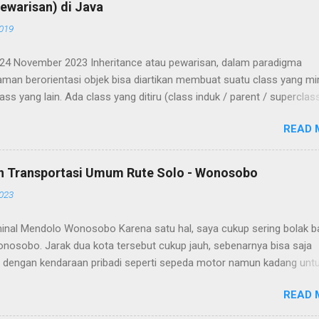
ewarisan) di Java
2019
 24 November 2023 Inheritance atau pewarisan, dalam paradigma
man berorientasi objek bisa diartikan membuat suatu class yang mir
lass yang lain. Ada class yang ditiru (class induk / parent / superclas
 hasil tiruan / hasil turunan (class child / subclass). Subclass akan
READ 
 atribut dan method-method yang ada pada superclass. Contoh
nce atau pewarisan dalam OOP misalnya sebagai berikut. Ada class
yang memiliki atribut NIP, nama, dan jenis kelamin serta dua buah
an Transportasi Umum Rute Solo - Wonosobo
aitu masukKerja() dan beriNama(String nama). Apabila digambarkan
2023
ass diagram seperti berikut Dibuat source code dalam bahasa
man Java sebagai berikut Dibuat class baru yaitu Dosen, class Dos
minal Mendolo Wonosobo Karena satu hal, saya cukup sering bolak ba
urunan dari class Karyawan. Dalam bahasa pemrograman Java untuk
onosobo. Jarak dua kota tersebut cukup jauh, sebenarnya bisa saja
pewarisan digunakan keyword extends ketika menuliskan deklarasi 
 dengan kendaraan pribadi seperti sepeda motor namun kadang unt
ris ke tiga di source berikut). Class Dosen akan mewarisi atribut NIP, 
lisir rasa capek akibat mengemudi saya memilih naik kendaraan u
READ 
 beberapa pilihan moda transportasi umum untuk rute Solo - Wonos
 bus AKAP asal Jawa Timur saat ini telah memperluas jangkauannya