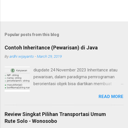
Popular posts from this blog
Contoh Inheritance (Pewarisan) di Java
By
ardhi wijayanto
-
March 29, 2019
diupdate 24 November 2023 Inheritance atau
pewarisan, dalam paradigma pemrograman
berorientasi objek bisa diartikan membuat
suatu class yang mirip seperti class yang lain.
READ MORE
Ada class yang ditiru (class induk / parent /
superclass) dan ada class hasil tiruan / hasil
turunan (class child / subclass). Subclass akan
Review Singkat Pilihan Transportasi Umum
mewarisi atribut dan method-method yang ada
Rute Solo - Wonosobo
pada superclass. Contoh inheritance atau