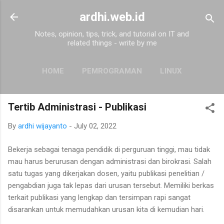
Skip to main content
ardhi.web.id
Notes, opinion, tips, trick, and tutorial on IT and
related things - write by me
HOME
PEMROGRAMAN
LINUX
MORE…
ABOUT
Tertib Administrasi - Publikasi
By
ardhi wijayanto
-
July 02, 2022
Bekerja sebagai tenaga pendidik di perguruan tinggi, mau tidak
mau harus berurusan dengan administrasi dan birokrasi. Salah
satu tugas yang dikerjakan dosen, yaitu publikasi penelitian /
pengabdian juga tak lepas dari urusan tersebut. Memiliki berkas
terkait publikasi yang lengkap dan tersimpan rapi sangat
disarankan untuk memudahkan urusan kita di kemudian hari.