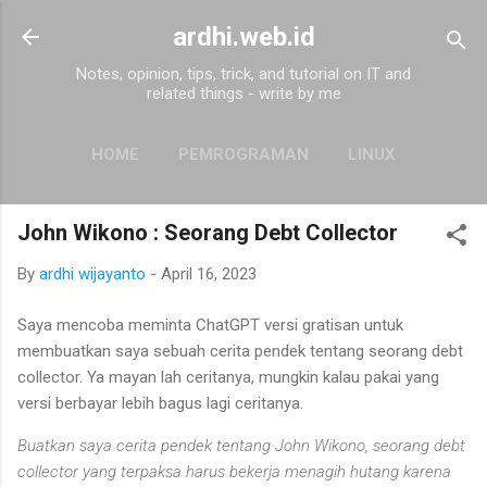
Skip to main content
ardhi.web.id
Notes, opinion, tips, trick, and tutorial on IT and
related things - write by me
HOME
PEMROGRAMAN
LINUX
MORE…
ABOUT
John Wikono : Seorang Debt Collector
By
ardhi wijayanto
-
April 16, 2023
Saya mencoba meminta ChatGPT versi gratisan untuk
membuatkan saya sebuah cerita pendek tentang seorang debt
collector. Ya mayan lah ceritanya, mungkin kalau pakai yang
versi berbayar lebih bagus lagi ceritanya.
Buatkan saya cerita pendek tentang John Wikono, seorang debt
collector yang terpaksa harus bekerja menagih hutang karena