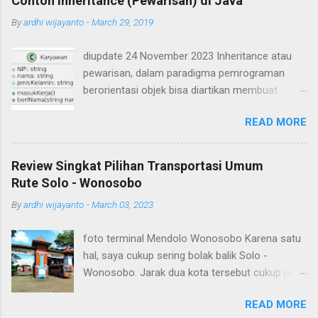
Contoh Inheritance (Pewarisan) di Java
By
ardhi wijayanto
-
March 29, 2019
diupdate 24 November 2023 Inheritance atau
pewarisan, dalam paradigma pemrograman
berorientasi objek bisa diartikan membuat
suatu class yang mirip seperti class yang lain.
READ MORE
Ada class yang ditiru (class induk / parent /
superclass) dan ada class hasil tiruan / hasil
turunan (class child / subclass). Subclass akan
Review Singkat Pilihan Transportasi Umum
mewarisi atribut dan method-method yang ada
Rute Solo - Wonosobo
pada superclass. Contoh inheritance atau
By
ardhi wijayanto
-
March 03, 2023
pewarisan dalam OOP misalnya sebagai berikut.
Ada class Karyawan yang memiliki atribut NIP,
foto terminal Mendolo Wonosobo Karena satu
nama, dan jenis kelamin serta dua buah method
hal, saya cukup sering bolak balik Solo -
yaitu masukKerja() dan beriNama(String nama).
Wonosobo. Jarak dua kota tersebut cukup jauh,
Apabila digambarkan dalam class diagram
sebenarnya bisa saja ditempuh dengan
seperti berikut Dibuat source code dalam
READ MORE
kendaraan pribadi seperti sepeda motor namun
bahasa pemrograman Java sebagai berikut