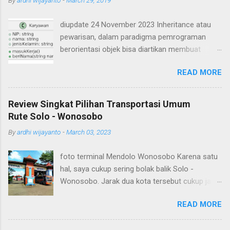
diupdate 24 November 2023 Inheritance atau
pewarisan, dalam paradigma pemrograman
berorientasi objek bisa diartikan membuat
suatu class yang mirip seperti class yang lain.
READ MORE
Ada class yang ditiru (class induk / parent /
superclass) dan ada class hasil tiruan / hasil
turunan (class child / subclass). Subclass akan
Review Singkat Pilihan Transportasi Umum
mewarisi atribut dan method-method yang ada
Rute Solo - Wonosobo
pada superclass. Contoh inheritance atau
By
ardhi wijayanto
-
March 03, 2023
pewarisan dalam OOP misalnya sebagai berikut.
Ada class Karyawan yang memiliki atribut NIP,
foto terminal Mendolo Wonosobo Karena satu
nama, dan jenis kelamin serta dua buah method
hal, saya cukup sering bolak balik Solo -
yaitu masukKerja() dan beriNama(String nama).
Wonosobo. Jarak dua kota tersebut cukup jauh,
Apabila digambarkan dalam class diagram
sebenarnya bisa saja ditempuh dengan
seperti berikut Dibuat source code dalam
READ MORE
kendaraan pribadi seperti sepeda motor namun
bahasa pemrograman Java sebagai berikut
kadang untuk meminimalisir rasa capek akibat
Dibuat class baru yaitu Dosen, class Dosen