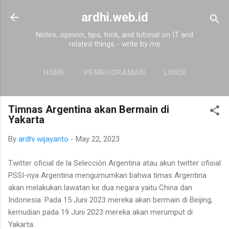
Skip to main content
ardhi.web.id
Notes, opinion, tips, trick, and tutorial on IT and
related things - write by me
HOME
PEMROGRAMAN
LINUX
MORE…
ABOUT
Timnas Argentina akan Bermain di
Yakarta
By
ardhi wijayanto
-
May 22, 2023
Twitter oficial de la Selección Argentina atau akun twitter ofisial
PSSI-nya Argentina mengumumkan bahwa timas Argentina
akan melakukan lawatan ke dua negara yaitu China dan
Indonesia. Pada 15 Juni 2023 mereka akan bermain di Beijing,
kemudian pada 19 Juni 2023 mereka akan merumput di
Yakarta.