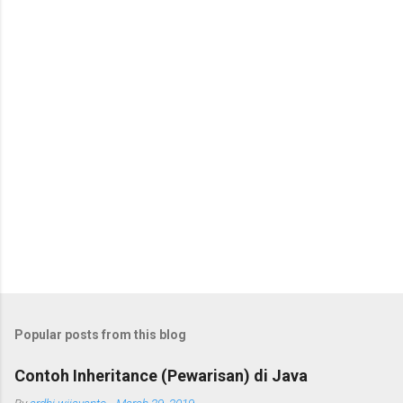
Popular posts from this blog
Contoh Inheritance (Pewarisan) di Java
By
ardhi wijayanto
-
March 29, 2019