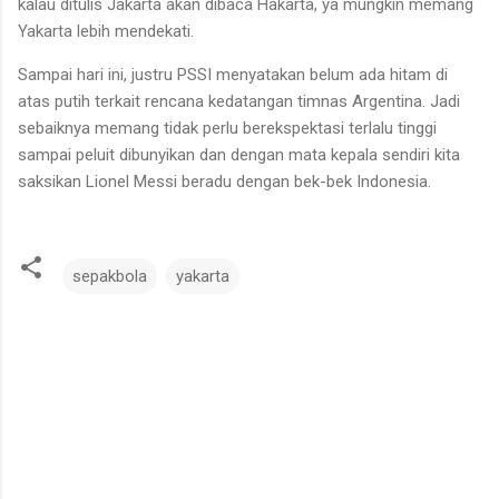
kalau ditulis Jakarta akan dibaca Hakarta, ya mungkin memang
Yakarta lebih mendekati.
Sampai hari ini, justru PSSI menyatakan belum ada hitam di
atas putih terkait rencana kedatangan timnas Argentina. Jadi
sebaiknya memang tidak perlu berekspektasi terlalu tinggi
sampai peluit dibunyikan dan dengan mata kepala sendiri kita
saksikan Lionel Messi beradu dengan bek-bek Indonesia.
sepakbola
yakarta
C
o
m
m
e
n