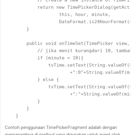
            // Create a new instance of TimePick
            return new TimePickerDialog(getActiv
                    this, hour, minute,

                    DateFormat.is24HourFormat(ge
        }

        public void onTimeSet(TimePicker view, i
            // jika menit kurangdari 10, tambahk
            if (minute < 10){

                tvTime.setText(String.valueOf(ho
                        +":0"+String.valueOf(min
            } else {

                tvTime.setText(String.valueOf(ho
                        +":"+String.valueOf(minu
            }

        }

Contoh penggunaan TimePickerFragment adalah dengan
memanggilnya di method yang digunakan untuk event click