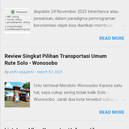
diupdate 24 November 2023 Inheritance atau
pewarisan, dalam paradigma pemrograman
berorientasi objek bisa diartikan membuat
suatu class yang mirip seperti class yang lain.
READ MORE
Ada class yang ditiru (class induk / parent /
superclass) dan ada class hasil tiruan / hasil
turunan (class child / subclass). Subclass akan
Review Singkat Pilihan Transportasi Umum
mewarisi atribut dan method-method yang ada
Rute Solo - Wonosobo
pada superclass. Contoh inheritance atau
By
ardhi wijayanto
-
March 03, 2023
pewarisan dalam OOP misalnya sebagai berikut.
Ada class Karyawan yang memiliki atribut NIP,
foto terminal Mendolo Wonosobo Karena satu
nama, dan jenis kelamin serta dua buah method
hal, saya cukup sering bolak balik Solo -
yaitu masukKerja() dan beriNama(String nama).
Wonosobo. Jarak dua kota tersebut cukup jauh,
Apabila digambarkan dalam class diagram
sebenarnya bisa saja ditempuh dengan
seperti berikut Dibuat source code dalam
READ MORE
kendaraan pribadi seperti sepeda motor namun
bahasa pemrograman Java sebagai berikut
kadang untuk meminimalisir rasa capek akibat
Dibuat class baru yaitu Dosen, class Dosen
mengemudi saya memilih naik kendaraan