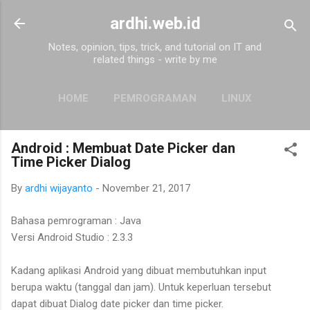
Skip to main content
ardhi.web.id
Notes, opinion, tips, trick, and tutorial on IT and
related things - write by me
HOME
PEMROGRAMAN
LINUX
MORE…
ABOUT
Android : Membuat Date Picker dan
Time Picker Dialog
By
ardhi wijayanto
-
November 21, 2017
Bahasa pemrograman : Java
Versi Android Studio : 2.3.3
Kadang aplikasi Android yang dibuat membutuhkan input
berupa waktu (tanggal dan jam). Untuk keperluan tersebut
dapat dibuat Dialog date picker dan time picker.