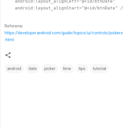
    android:layout_alignLeft="@+id/btnDate"

Referensi
https://developer.android.com/guide/topics/ui/controls/pickers
.html
android
date
picker
time
tips
tutorial
C
o
m
m
e
n