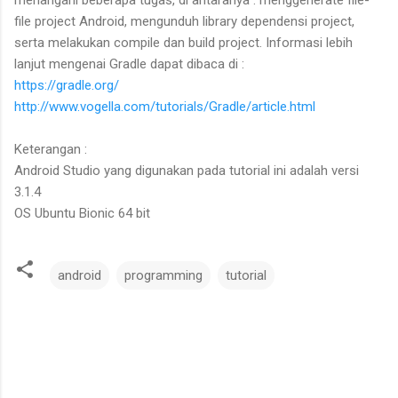
menangani beberapa tugas, di antaranya : menggenerate file-
file project Android, mengunduh library dependensi project,
serta melakukan compile dan build project. Informasi lebih
lanjut mengenai Gradle dapat dibaca di :
https://gradle.org/
http://www.vogella.com/tutorials/Gradle/article.html
Keterangan :
Android Studio yang digunakan pada tutorial ini adalah versi
3.1.4
OS Ubuntu Bionic 64 bit
android
programming
tutorial
C
o
m
m