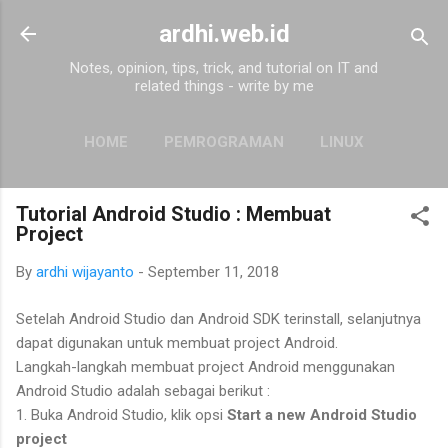
Skip to main content
ardhi.web.id
Notes, opinion, tips, trick, and tutorial on IT and
related things - write by me
HOME
PEMROGRAMAN
LINUX
MORE…
ABOUT
Tutorial Android Studio : Membuat
Project
By
ardhi wijayanto
-
September 11, 2018
Setelah Android Studio dan Android SDK terinstall, selanjutnya
dapat digunakan untuk membuat project Android.
Langkah-langkah membuat project Android menggunakan
Android Studio adalah sebagai berikut :
1. Buka Android Studio, klik opsi
Start a new Android Studio
project