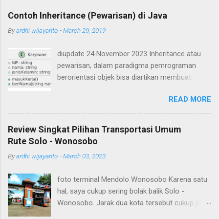
Contoh Inheritance (Pewarisan) di Java
By
ardhi wijayanto
-
March 29, 2019
diupdate 24 November 2023 Inheritance atau
pewarisan, dalam paradigma pemrograman
berorientasi objek bisa diartikan membuat
suatu class yang mirip seperti class yang lain.
READ MORE
Ada class yang ditiru (class induk / parent /
superclass) dan ada class hasil tiruan / hasil
turunan (class child / subclass). Subclass akan
Review Singkat Pilihan Transportasi Umum
mewarisi atribut dan method-method yang ada
Rute Solo - Wonosobo
pada superclass. Contoh inheritance atau
By
ardhi wijayanto
-
March 03, 2023
pewarisan dalam OOP misalnya sebagai berikut.
Ada class Karyawan yang memiliki atribut NIP,
foto terminal Mendolo Wonosobo Karena satu
nama, dan jenis kelamin serta dua buah method
hal, saya cukup sering bolak balik Solo -
yaitu masukKerja() dan beriNama(String nama).
Wonosobo. Jarak dua kota tersebut cukup jauh,
Apabila digambarkan dalam class diagram
sebenarnya bisa saja ditempuh dengan
seperti berikut Dibuat source code dalam