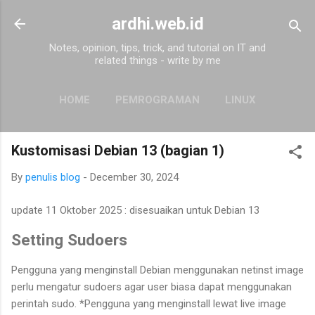
Skip to main content
ardhi.web.id
Notes, opinion, tips, trick, and tutorial on IT and
related things - write by me
HOME
PEMROGRAMAN
LINUX
MORE…
ABOUT
Kustomisasi Debian 13 (bagian 1)
By
penulis blog
-
December 30, 2024
update 11 Oktober 2025 : disesuaikan untuk Debian 13
Setting Sudoers
Pengguna yang menginstall Debian menggunakan netinst image
perlu mengatur sudoers agar user biasa dapat menggunakan
perintah sudo. *Pengguna yang menginstall lewat live image