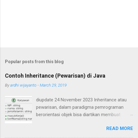
Popular posts from this blog
Contoh Inheritance (Pewarisan) di Java
By
ardhi wijayanto
-
March 29, 2019
diupdate 24 November 2023 Inheritance atau
pewarisan, dalam paradigma pemrograman
berorientasi objek bisa diartikan membuat
suatu class yang mirip seperti class yang lain.
READ MORE
Ada class yang ditiru (class induk / parent /
superclass) dan ada class hasil tiruan / hasil