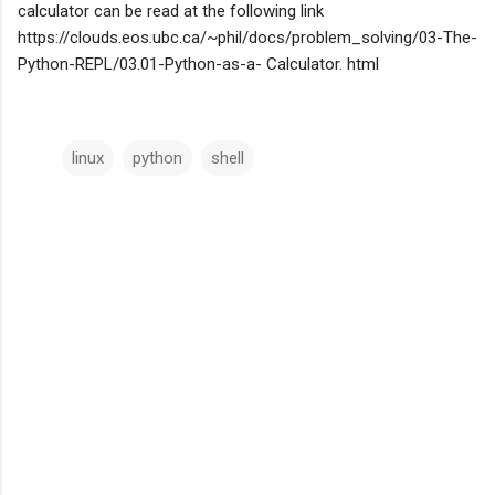
calculator can be read at the following link
https://clouds.eos.ubc.ca/~phil/docs/problem_solving/03-The-
Python-REPL/03.01-Python-as-a- Calculator. html
linux
python
shell
C
o
m
m
e
n
t
s