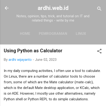
Skip to main content
ardhi.web.id
Notes, opinion, tips, trick, and tutorial on IT and
related things - write by me
HOME
PEMROGRAMAN
LINUX
MORE…
ABOUT
Using Python as Calculator
By
ardhi wijayanto
-
June 02, 2023
In my daily computing activities, I often use a tool to calculate.
On Linux, there are a number of calculator tools to choose
from, some of which are the Mate calculator (mate-calc),
which is the default Mate desktop application, or KCalc, which
is on KDE. However, I mostly use other alternatives, namely
Python shell or Python REPL to do simple calculations.