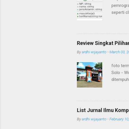
pemrogra
seperti c
ada class
mewarisi
inherita
Karyawan 
Review Singkat Pilih
method y
By
ardhi wijayanto
-
March 03, 
dalam cl
pemrogra
foto ter
adalah t
Solo - W
membuat 
ditempuh
(lihat ba
meminima
dan je...
Terdapat
Sejumlah
hingga m
List Jurnal Ilmu Komp
jurusan 
By
ardhi wijayanto
-
February 10
dengan fa
tidak ket