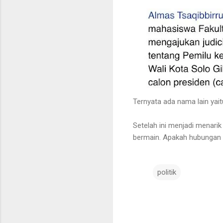
Ternyata ada nama lain y
Setelah ini menjadi menarik
bermain. Apakah hubungan 
politik
C
o