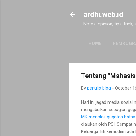
ardhi.web.id
Notes, opinion, tips, trick,
HOME
PEMROGR
Tentang "Mahasis
By
penulis blog
-
October 1
Hari ini jagad media sosi
mengabulkan sebagian guga
MK menolak gugatan batas 
diajukan oleh PSI. Sempa
Keluarga. Eh kemudian ada b