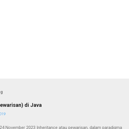
og
ewarisan) di Java
2019
 24 November 2023 Inheritance atau pewarisan, dalam paradigma