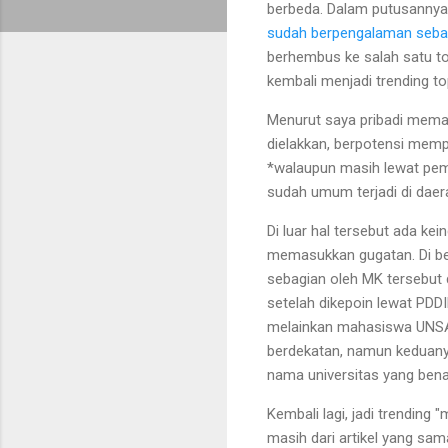
berbeda. Dalam putusanny
sudah berpengalaman sebag
berhembus ke salah satu t
kembali menjadi trending top
Menurut saya pribadi memang
dielakkan, berpotensi mem
*walaupun masih lewat pemi
sudah umum terjadi di daer
Di luar hal tersebut ada k
memasukkan gugatan. Di be
sebagian oleh MK tersebut 
setelah dikepoin lewat PDD
melainkan mahasiswa UNSA 
berdekatan, namun keduanya
nama universitas yang bena
Kembali lagi, jadi trendin
masih dari artikel yang sa