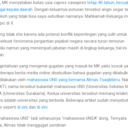
a, MK menyatakan batas usia capres cawapres
tetap 40 tahun, kecual
ai kepala daerah
. Dengan keluarnya putusan tersebut angin segar t
okoh yang tidak bisa saya sebutkan namanya. Mahkamah Keluarga m
ic di X.
 tidak etis karena ada potensi konflik kepentingan yang sulit untuk
perkuat fenomena pergantian pejabat negara secara turun temurun
lu namun yang menempati jabatan masih di lingkup keluarga, hal ini
ah.
eingintahuan yang mengenai gugatan yang masuk ke MK yaitu sosok y
berapa berita media online disebutkan bahwa gugatan yang dikabul
dilakukan oleh
mahasiswa UNS yang bernama Almas Tsaqibbirru
. N
IKTI, nama tersebut bukanlah mahasiswa UNS (Universitas Sebelas M
(Universitas Surakarta). Kedua universitas tersebut memang letakn
 adalah universitas yang berbeda. Beberapa artikel sudah menyebu
r seperti
di sini
dan
di sini
.
g "mahasiswa UNS" tadi seharusnya "mahasiswa UNSA" dong. Ternyata
ma, Almas tidak menggugat sendirian