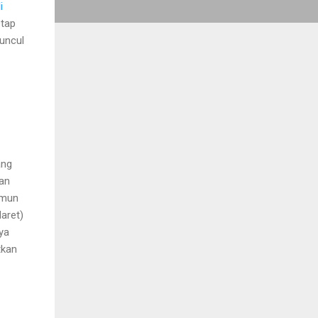
i
etap
uncul
ang
kan
amun
aret)
ya
tkan