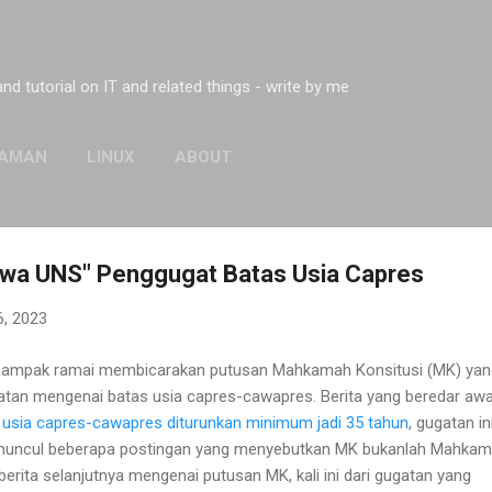
Skip to main content
 and tutorial on IT and related things - write by me
AMAN
LINUX
ABOUT
wa UNS" Penggugat Batas Usia Capres
6, 2023
al nampak ramai membicarakan putusan Mahkamah Konsitusi (MK) yan
tan mengenai batas usia capres-cawapres. Berita yang beredar awa
usia capres-cawapres diturunkan minimum jadi 35 tahun
, gugatan in
t muncul beberapa postingan yang menyebutkan MK bukanlah Mahka
erita selanjutnya mengenai putusan MK, kali ini dari gugatan yang