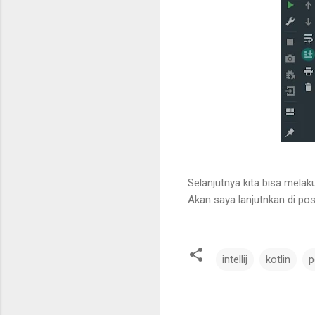
Selanjutnya kita bisa melaku
Akan saya lanjutnkan di pos
intellij
kotlin
p
C