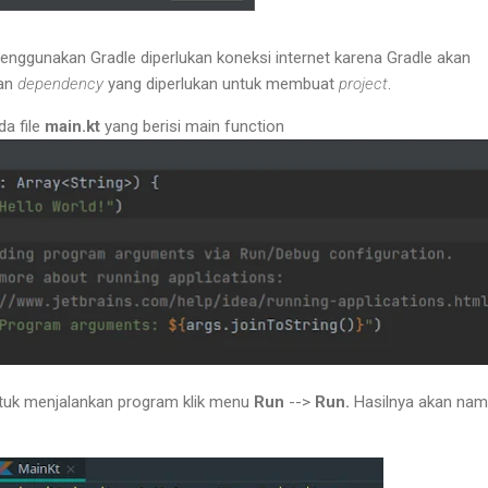
menggunakan Gradle diperlukan koneksi internet karena Gradle akan
dan
dependency
yang diperlukan untuk membuat
project
.
a file
main.kt
yang berisi main function
ntuk menjalankan program klik menu
Run
-->
Run.
Hasilnya akan na