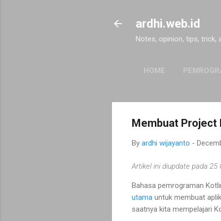
ardhi.web.id
Notes, opinion, tips, trick,
HOME
PEMROGR
Membuat Project Ko
By
ardhi wijayanto
-
Decemb
Artikel ini diupdate pada 25
Bahasa pemrograman Kotlin
utama
untuk membuat aplika
saatnya kita mempelajari K