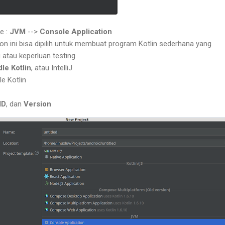
e :
JVM
-->
Console Application
on ini bisa dipilih untuk membuat program Kotlin sederhana yang
 atau keperluan testing.
le Kotlin
, atau IntelliJ
le Kotlin
ID
, dan
Version