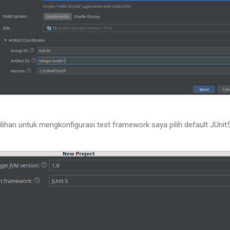
pilihan untuk mengkonfigurasi test framework saya pilih default JUnit5