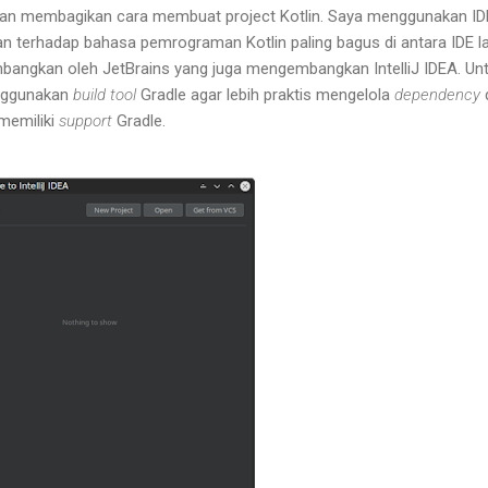
a akan membagikan cara membuat project Kotlin. Saya menggunakan ID
gan terhadap bahasa pemrograman Kotlin paling bagus di antara IDE l
mbangkan oleh JetBrains yang juga mengembangkan IntelliJ IDEA. Un
nggunakan
build tool
Gradle agar lebih praktis mengelola
dependency
 memiliki
support
Gradle.