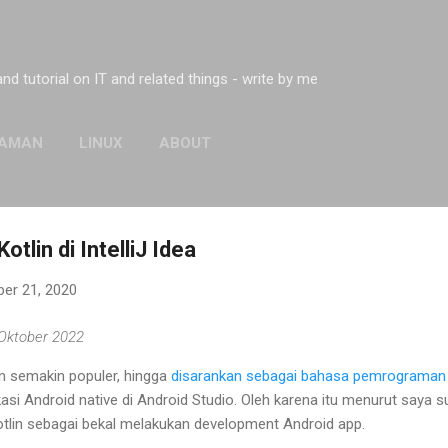
Skip to main content
 and tutorial on IT and related things - write by me
AMAN
LINUX
ABOUT
tlin di IntelliJ Idea
er 21, 2020
 Oktober 2022
 semakin populer, hingga
disarankan sebagai bahasa pemrograman
si Android native di Android Studio. Oleh karena itu menurut saya 
otlin sebagai bekal melakukan development Android app.